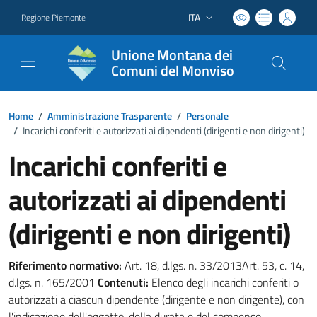
ITA
Regione Piemonte
Lingua attiva:
Unione Montana dei
Comuni del Monviso
Home
/
Amministrazione Trasparente
/
Personale
/
Incarichi conferiti e autorizzati ai dipendenti (dirigenti e non dirigenti)
Incarichi conferiti e
autorizzati ai dipendenti
(dirigenti e non dirigenti)
Riferimento normativo:
Art. 18, d.lgs. n. 33/2013Art. 53, c. 14,
d.lgs. n. 165/2001
Contenuti:
Elenco degli incarichi conferiti o
autorizzati a ciascun dipendente (dirigente e non dirigente), con
l'indicazione dell'oggetto, della durata e del compenso