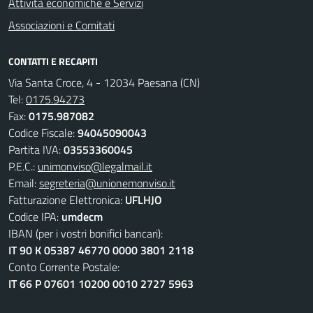
Attività economiche e Servizi
Associazioni e Comitati
CONTATTI E RECAPITI
Via Santa Croce, 4 - 12034 Paesana (CN)
Tel:
0175.94273
Fax:
0175.987082
Codice Fiscale:
94045090043
Partita IVA:
03553360045
P.E.C.:
unimonviso@legalmail.it
Email:
segreteria@unionemonviso.it
Fatturazione Elettronica:
UFLHJO
Codice IPA:
umdecm
IBAN (per i vostri bonifici bancari):
IT 90 K 05387 46770 0000 3801 2118
Conto Corrente Postale:
IT 66 P 07601 10200 0010 2727 5963