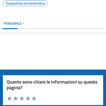
Trasparenza amministrativa
PERSONALE
Quanto sono chiare le informazioni su questa
pagina?
Valuta da 1 a 5 stelle la pagina
Valuta 1 stelle su 5
Valuta 2 stelle su 5
Valuta 3 stelle su 5
Valuta 4 stelle su 5
Valuta 5 stelle su 5