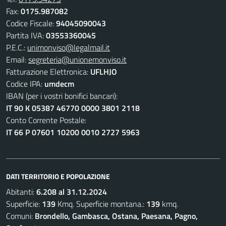
Fax:
0175.987082
Codice Fiscale:
94045090043
Partita IVA:
03553360045
P.E.C.:
unimonviso@legalmail.it
Email:
segreteria@unionemonviso.it
Fatturazione Elettronica:
UFLHJO
Codice IPA:
umdecm
IBAN (per i vostri bonifici bancari):
IT 90 K 05387 46770 0000 3801 2118
Conto Corrente Postale:
IT 66 P 07601 10200 0010 2727 5963
DATI TERRITORIO E POPOLAZIONE
Abitanti:
6.208 al 31.12.2024
Superficie:
139
Kmq. Superficie montana.:
139
kmq.
Comuni:
Brondello, Gambasca, Ostana, Paesana, Pagno,