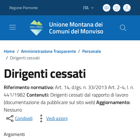
ITA
Regione Piemonte
Lingua attiva:
Unione Montana dei
Comuni del Monviso
Home
/
Amministrazione Trasparente
/
Personale
/
Dirigenti cessati
Dirigenti cessati
Riferimento normativo:
Art. 14, d.lgs. n. 33/2013 Art. 2-4, l. n.
441/1982
Contenuti:
Dirigenti cessati dal rapporto di lavoro
(documentazione da pubblicare sul sito web)
Aggiornamento:
Nessuno
Condividi
Vedi azioni
Argomenti