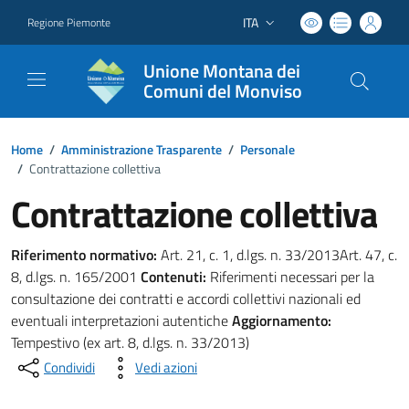
ITA
Regione Piemonte
Lingua attiva:
Unione Montana dei
Comuni del Monviso
Home
/
Amministrazione Trasparente
/
Personale
/
Contrattazione collettiva
Contrattazione collettiva
Riferimento normativo:
Art. 21, c. 1, d.lgs. n. 33/2013Art. 47, c.
8, d.lgs. n. 165/2001
Contenuti:
Riferimenti necessari per la
consultazione dei contratti e accordi collettivi nazionali ed
eventuali interpretazioni autentiche
Aggiornamento:
Tempestivo (ex art. 8, d.lgs. n. 33/2013)
Condividi
Vedi azioni