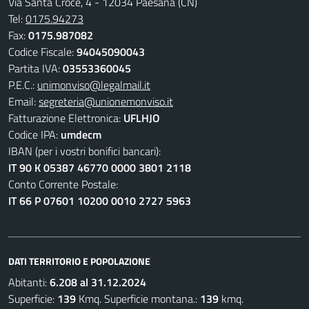
Via Santa Croce, 4 - 12034 Paesana (CN)
Tel:
0175.94273
Fax:
0175.987082
Codice Fiscale:
94045090043
Partita IVA:
03553360045
P.E.C.:
unimonviso@legalmail.it
Email:
segreteria@unionemonviso.it
Fatturazione Elettronica:
UFLHJO
Codice IPA:
umdecm
IBAN (per i vostri bonifici bancari):
IT 90 K 05387 46770 0000 3801 2118
Conto Corrente Postale:
IT 66 P 07601 10200 0010 2727 5963
DATI TERRITORIO E POPOLAZIONE
Abitanti:
6.208 al 31.12.2024
Superficie:
139
Kmq. Superficie montana.:
139
kmq.