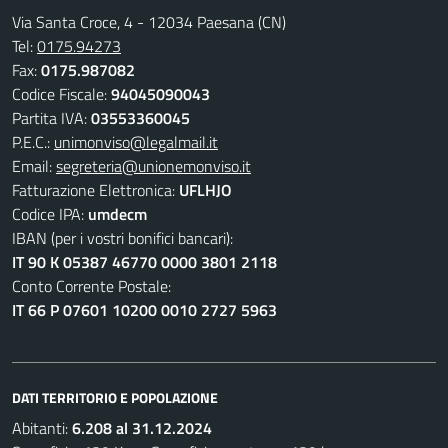
Via Santa Croce, 4 - 12034 Paesana (CN)
Tel:
0175.94273
Fax:
0175.987082
Codice Fiscale:
94045090043
Partita IVA:
03553360045
P.E.C.:
unimonviso@legalmail.it
Email:
segreteria@unionemonviso.it
Fatturazione Elettronica:
UFLHJO
Codice IPA:
umdecm
IBAN (per i vostri bonifici bancari):
IT 90 K 05387 46770 0000 3801 2118
Conto Corrente Postale:
IT 66 P 07601 10200 0010 2727 5963
DATI TERRITORIO E POPOLAZIONE
Abitanti:
6.208 al 31.12.2024