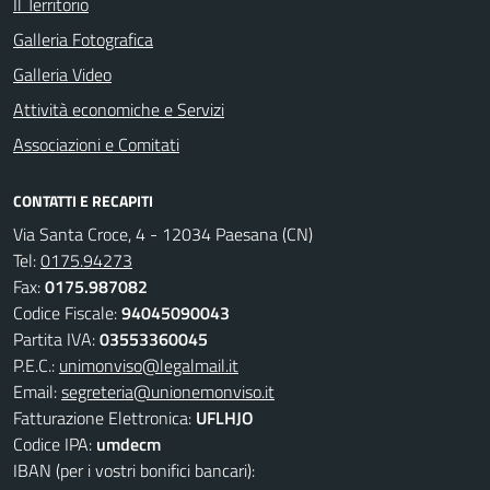
Il Territorio
Galleria Fotografica
Galleria Video
Attività economiche e Servizi
Associazioni e Comitati
CONTATTI E RECAPITI
Via Santa Croce, 4 - 12034 Paesana (CN)
Tel:
0175.94273
Fax:
0175.987082
Codice Fiscale:
94045090043
Partita IVA:
03553360045
P.E.C.:
unimonviso@legalmail.it
Email:
segreteria@unionemonviso.it
Fatturazione Elettronica:
UFLHJO
Codice IPA:
umdecm
IBAN (per i vostri bonifici bancari):