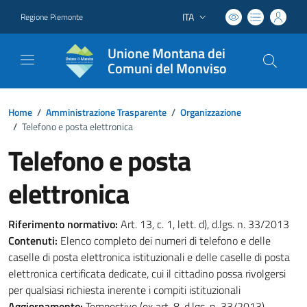
ITA
Regione Piemonte
Lingua attiva:
Unione Montana dei
Comuni del Monviso
Home
/
Amministrazione Trasparente
/
Organizzazione
/
Telefono e posta elettronica
Telefono e posta
elettronica
Riferimento normativo:
Art. 13, c. 1, lett. d), d.lgs. n. 33/2013
Contenuti:
Elenco completo dei numeri di telefono e delle
caselle di posta elettronica istituzionali e delle caselle di posta
elettronica certificata dedicate, cui il cittadino possa rivolgersi
per qualsiasi richiesta inerente i compiti istituzionali
Aggiornamento:
Tempestivo (ex art. 8, d.lgs. n. 33/2013)