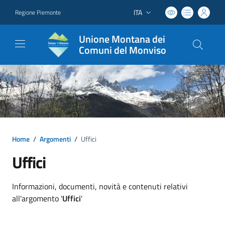
ITA
Regione Piemonte
Lingua attiva:
Unione Montana dei
Comuni del Monviso
Home
/
Argomenti
/
Uffici
Uffici
Dettagli argomento
Informazioni, documenti, novità e contenuti relativi
all'argomento '
Uffici
'