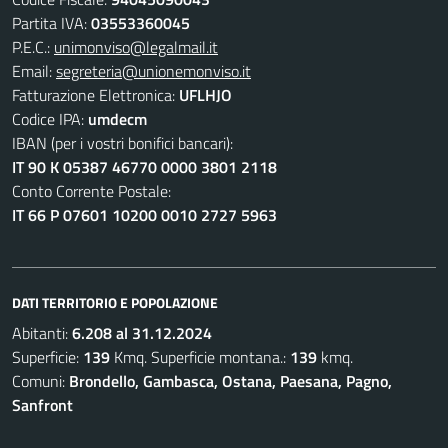
Partita IVA:
03553360045
P.E.C.:
unimonviso@legalmail.it
Email:
segreteria@unionemonviso.it
Fatturazione Elettronica:
UFLHJO
Codice IPA:
umdecm
IBAN (per i vostri bonifici bancari):
IT 90 K 05387 46770 0000 3801 2118
Conto Corrente Postale:
IT 66 P 07601 10200 0010 2727 5963
DATI TERRITORIO E POPOLAZIONE
Abitanti:
6.208 al 31.12.2024
Superficie:
139
Kmq. Superficie montana.:
139
kmq.
Comuni:
Brondello, Gambasca, Ostana, Paesana, Pagno,
Sanfront