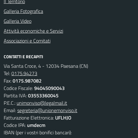
Il Territorio
Galleria Fotografica
Galleria Video
Attività economiche e Servizi
Associazioni e Comitati
CONTATTI E RECAPITI
Via Santa Croce, 4 - 12034 Paesana (CN)
Tel:
0175.94273
Fax:
0175.987082
Codice Fiscale:
94045090043
Partita IVA:
03553360045
P.E.C.:
unimonviso@legalmail.it
Email:
segreteria@unionemonviso.it
Fatturazione Elettronica:
UFLHJO
Codice IPA:
umdecm
IBAN (per i vostri bonifici bancari):