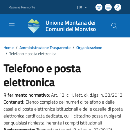
ITA
Regione Piemonte
Lingua attiva:
Unione Montana dei
Comuni del Monviso
Home
/
Amministrazione Trasparente
/
Organizzazione
/
Telefono e posta elettronica
Telefono e posta
elettronica
Riferimento normativo:
Art. 13, c. 1, lett. d), d.lgs. n. 33/2013
Contenuti:
Elenco completo dei numeri di telefono e delle
caselle di posta elettronica istituzionali e delle caselle di posta
elettronica certificata dedicate, cui il cittadino possa rivolgersi
per qualsiasi richiesta inerente i compiti istituzionali
Aggiornamento:
Tempestivo (ex art. 8, d.lgs. n. 33/2013)