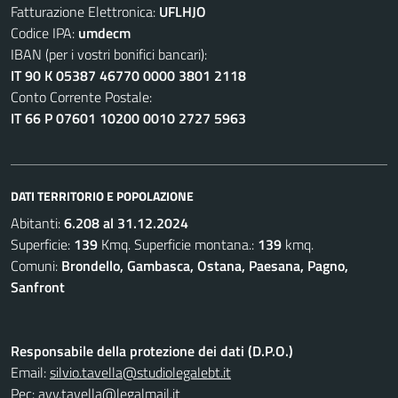
Fatturazione Elettronica:
UFLHJO
Codice IPA:
umdecm
IBAN (per i vostri bonifici bancari):
IT 90 K 05387 46770 0000 3801 2118
Conto Corrente Postale:
IT 66 P 07601 10200 0010 2727 5963
DATI TERRITORIO E POPOLAZIONE
Abitanti:
6.208 al 31.12.2024
Superficie:
139
Kmq. Superficie montana.:
139
kmq.
Comuni:
Brondello, Gambasca, Ostana, Paesana, Pagno,
Sanfront
Responsabile della protezione dei dati (D.P.O.)
Email:
silvio.tavella@studiolegalebt.it
Pec:
avv.tavella@legalmail.it