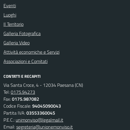
Eventi
Luoghi
Il Territorio
Galleria Fotografica
Galleria Video
Attività economiche e Servizi
Associazioni e Comitati
CONTATTI E RECAPITI
Via Santa Croce, 4 - 12034 Paesana (CN)
Tel:
0175.94273
Fax:
0175.987082
Codice Fiscale:
94045090043
Partita IVA:
03553360045
P.E.C.:
unimonviso@legalmail.it
Email:
segreteria@unionemonviso.it