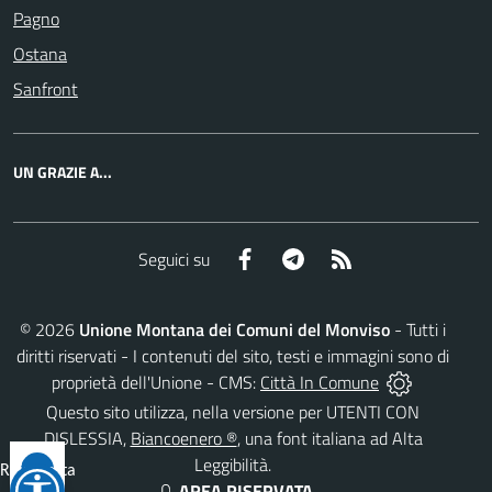
Pagno
Ostana
Sanfront
UN GRAZIE A...
Facebook
Telegram
RSS
Seguici su
©
2026
Unione Montana dei Comuni del Monviso
- Tutti i
diritti riservati - I contenuti del sito, testi e immagini sono di
proprietà dell'Unione - CMS:
Città In Comune
Questo sito utilizza, nella versione per UTENTI CON
DISLESSIA,
Biancoenero ®
, una font italiana ad Alta
Leggibilità.
Reimposta
AREA RISERVATA
tutto