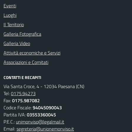
Eventi
Luoghi
Il Territorio
Galleria Fotografica
Galleria Video
Attività economiche e Servizi
Associazioni e Comitati
CONTATTI E RECAPITI
Via Santa Croce, 4 - 12034 Paesana (CN)
Tel:
0175.94273
Fax:
0175.987082
Codice Fiscale:
94045090043
Partita IVA:
03553360045
P.E.C.:
unimonviso@legalmail.it
Email:
segreteria@unionemonviso.it