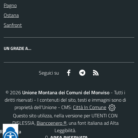
Pagno
Ostana
Sanfront
UN GRAZIE A...
Facebook
Telegram
RSS
Seguici su
©
2026
Unione Montana dei Comuni del Monviso
- Tutti i
diritti riservati - I contenuti del sito, testi e immagini sono di
proprietà dell'Unione - CMS:
Città In Comune
Questo sito utilizza, nella versione per UTENTI CON
DISLESSIA,
Biancoenero ®
, una font italiana ad Alta
Leggibilità.
Reimposta
AREA RISERVATA
tutto