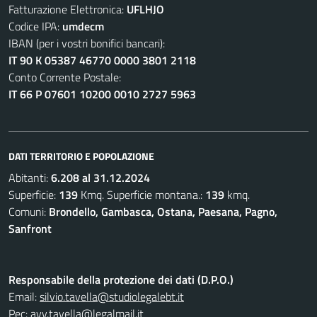
Fatturazione Elettronica:
UFLHJO
Codice IPA:
umdecm
IBAN (per i vostri bonifici bancari):
IT 90 K 05387 46770 0000 3801 2118
Conto Corrente Postale:
IT 66 P 07601 10200 0010 2727 5963
DATI TERRITORIO E POPOLAZIONE
Abitanti:
6.208 al 31.12.2024
Superficie:
139
Kmq. Superficie montana.:
139
kmq.
Comuni:
Brondello, Gambasca, Ostana, Paesana, Pagno,
Sanfront
Responsabile della protezione dei dati (D.P.O.)
Email:
silvio.tavella@studiolegalebt.it
Pec:
avv.tavella@legalmail.it