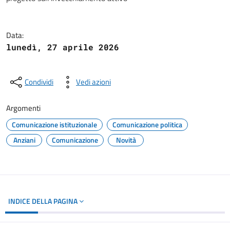
Dettagli del documento
Data:
lunedì, 27 aprile 2026
Condividi
Vedi azioni
Argomenti
Comunicazione istituzionale
Comunicazione politica
Anziani
Comunicazione
Novità
INDICE DELLA PAGINA