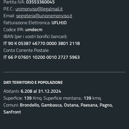
Partita IVA:
03553360045
P.E.C.:
unimonviso@legalmail.it
Email:
segreteria@unionemonviso.it
Fatturazione Elettronica:
UFLHJO
Codice IPA:
umdecm
IBAN (per i vostri bonifici bancari):
IT 90 K 05387 46770 0000 3801 2118
Conto Corrente Postale:
IT 66 P 07601 10200 0010 2727 5963
DATI TERRITORIO E POPOLAZIONE
Abitanti:
6.208 al 31.12.2024
Superficie:
139
Kmq. Superficie montana.:
139
kmq.
Comuni:
Brondello, Gambasca, Ostana, Paesana, Pagno,
Sanfront