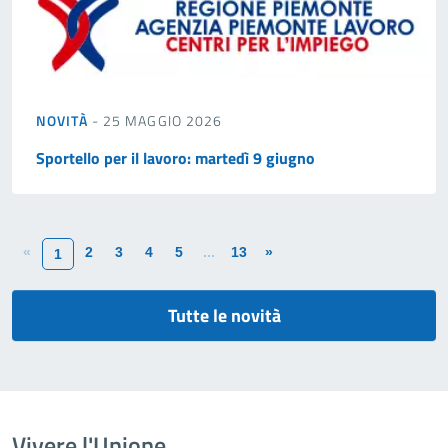
NOVITÀ
- 25 MAGGIO 2026
Sportello per il lavoro: martedì 9 giugno
«
2
3
4
5
...
13
»
1
Tutte le novità
Vivere l'Unione