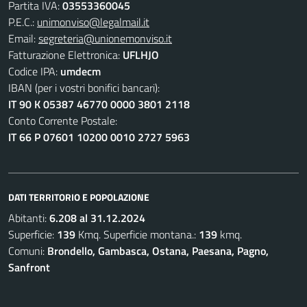
Partita IVA:
03553360045
P.E.C.:
unimonviso@legalmail.it
Email:
segreteria@unionemonviso.it
Fatturazione Elettronica:
UFLHJO
Codice IPA:
umdecm
IBAN (per i vostri bonifici bancari):
IT 90 K 05387 46770 0000 3801 2118
Conto Corrente Postale:
IT 66 P 07601 10200 0010 2727 5963
DATI TERRITORIO E POPOLAZIONE
Abitanti:
6.208 al 31.12.2024
Superficie:
139
Kmq. Superficie montana.:
139
kmq.
Comuni:
Brondello, Gambasca, Ostana, Paesana, Pagno,
Sanfront