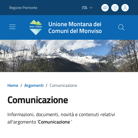
ITA
Regione Piemonte
Lingua attiva:
Unione Montana dei
Comuni del Monviso
Home
/
Argomenti
/
Comunicazione
Comunicazione
Dettagli argomento
Informazioni, documenti, novità e contenuti relativi
all'argomento '
Comunicazione
'