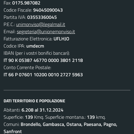
Fax:
0175.987082
Codice Fiscale:
94045090043
Partita IVA:
03553360045
P.E.C.:
unimonviso@legalmail.it
Email:
segreteria@unionemonviso.it
Fatturazione Elettronica:
UFLHJO
Codice IPA:
umdecm
IBAN (per i vostri bonifici bancari):
IT 90 K 05387 46770 0000 3801 2118
Conto Corrente Postale:
IT 66 P 07601 10200 0010 2727 5963
DATI TERRITORIO E POPOLAZIONE
Abitanti:
6.208 al 31.12.2024
Superficie:
139
Kmq. Superficie montana.:
139
kmq.
Comuni:
Brondello, Gambasca, Ostana, Paesana, Pagno,
Sanfront