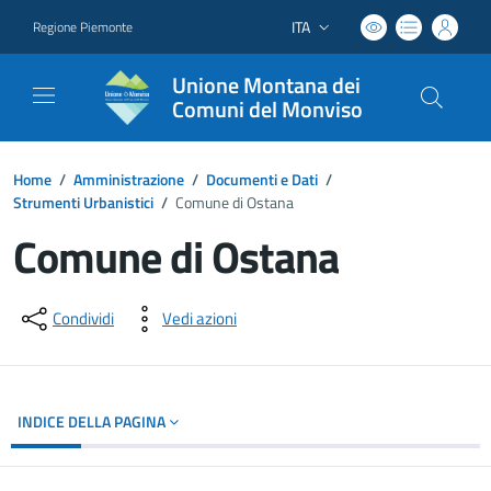
ITA
Regione Piemonte
Lingua attiva:
Unione Montana dei
Comuni del Monviso
Home
/
Amministrazione
/
Documenti e Dati
/
Strumenti Urbanistici
/
Comune di Ostana
Comune di Ostana
Dettagli del documento
Condividi
Vedi azioni
INDICE DELLA PAGINA