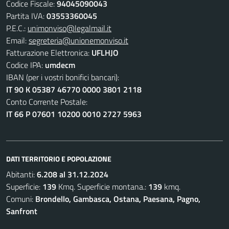
Codice Fiscale:
94045090043
Partita IVA:
03553360045
P.E.C.:
unimonviso@legalmail.it
Email:
segreteria@unionemonviso.it
Fatturazione Elettronica:
UFLHJO
Codice IPA:
umdecm
IBAN (per i vostri bonifici bancari):
IT 90 K 05387 46770 0000 3801 2118
Conto Corrente Postale:
IT 66 P 07601 10200 0010 2727 5963
DATI TERRITORIO E POPOLAZIONE
Abitanti:
6.208 al 31.12.2024
Superficie:
139
Kmq. Superficie montana.:
139
kmq.
Comuni:
Brondello, Gambasca, Ostana, Paesana, Pagno,
Sanfront