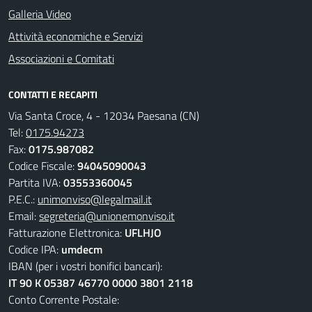
Galleria Video
Attività economiche e Servizi
Associazioni e Comitati
CONTATTI E RECAPITI
Via Santa Croce, 4 - 12034 Paesana (CN)
Tel:
0175.94273
Fax:
0175.987082
Codice Fiscale:
94045090043
Partita IVA:
03553360045
P.E.C.:
unimonviso@legalmail.it
Email:
segreteria@unionemonviso.it
Fatturazione Elettronica:
UFLHJO
Codice IPA:
umdecm
IBAN (per i vostri bonifici bancari):
IT 90 K 05387 46770 0000 3801 2118
Conto Corrente Postale: