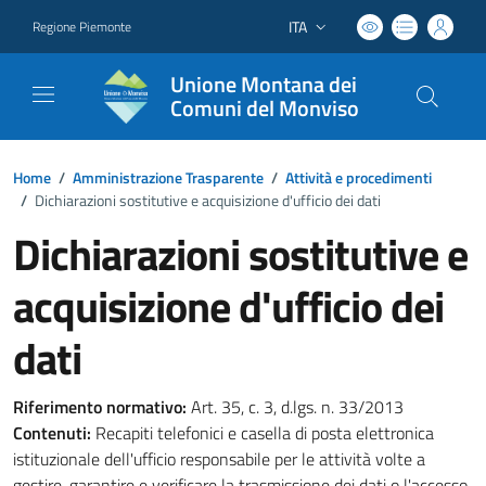
ITA
Regione Piemonte
Lingua attiva:
Unione Montana dei
Comuni del Monviso
Home
/
Amministrazione Trasparente
/
Attività e procedimenti
/
Dichiarazioni sostitutive e acquisizione d'ufficio dei dati
Dichiarazioni sostitutive e
acquisizione d'ufficio dei
dati
Riferimento normativo:
Art. 35, c. 3, d.lgs. n. 33/2013
Contenuti:
Recapiti telefonici e casella di posta elettronica
istituzionale dell'ufficio responsabile per le attività volte a
gestire, garantire e verificare la trasmissione dei dati o l'accesso