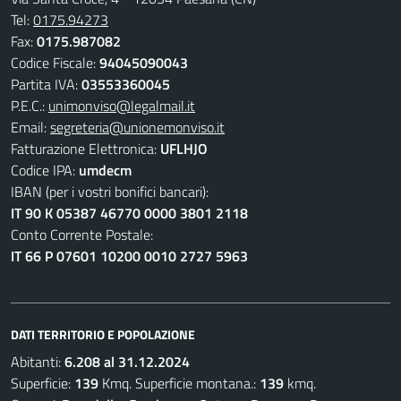
Tel:
0175.94273
Fax:
0175.987082
Codice Fiscale:
94045090043
Partita IVA:
03553360045
P.E.C.:
unimonviso@legalmail.it
Email:
segreteria@unionemonviso.it
Fatturazione Elettronica:
UFLHJO
Codice IPA:
umdecm
IBAN (per i vostri bonifici bancari):
IT 90 K 05387 46770 0000 3801 2118
Conto Corrente Postale:
IT 66 P 07601 10200 0010 2727 5963
DATI TERRITORIO E POPOLAZIONE
Abitanti:
6.208 al 31.12.2024
Superficie:
139
Kmq. Superficie montana.:
139
kmq.