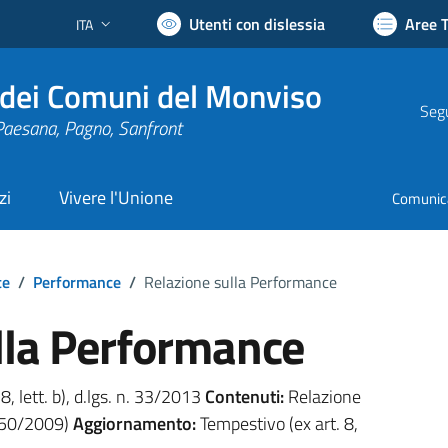
Utenti con dislessia
Aree 
ITA
Lingua attiva:
dei Comuni del Monviso
Segu
Paesana, Pagno, Sanfront
zi
Vivere l'Unione
Comunic
te
/
Performance
/
Relazione sulla Performance
lla Performance
 8, lett. b), d.lgs. n. 33/2013
Contenuti:
Relazione
 150/2009)
Aggiornamento:
Tempestivo (ex art. 8,