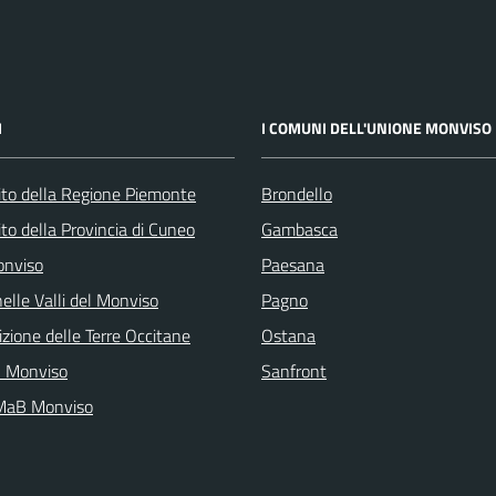
I
I COMUNI DELL'UNIONE MONVISO
 sito della Regione Piemonte
Brondello
 sito della Provincia di Cuneo
Gambasca
onviso
Paesana
elle Valli del Monviso
Pagno
zione delle Terre Occitane
Ostana
l Monviso
Sanfront
 MaB Monviso