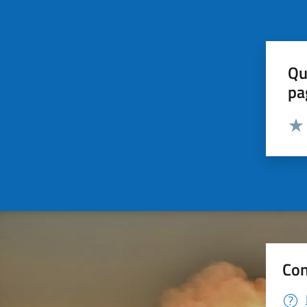
Qu
pa
Valut
Valu
Con