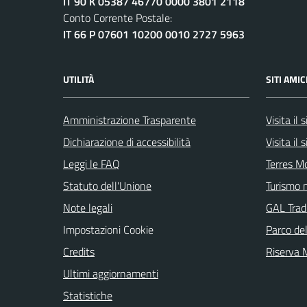
IT 90 K 05387 46770 0000 3801 2118
Conto Corrente Postale:
IT 66 P 07601 10200 0010 2727 5963
UTILITÀ
SITI AMIC
Amministrazione Trasparente
Visita il
Dichiarazione di accessibilità
Visita il
Leggi le FAQ
Terres M
Statuto dell'Unione
Turismo n
Note legali
GAL Tradi
Impostazioni Cookie
Parco de
Credits
Riserva
Ultimi aggiornamenti
Statistiche