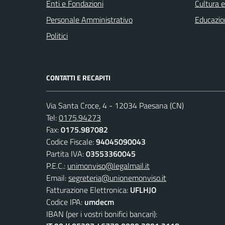
Enti e Fondazioni
Cultura 
Personale Amministrativo
Educazio
Politici
CONTATTI E RECAPITI
Via Santa Croce, 4 - 12034 Paesana (CN)
Tel:
0175.94273
Fax:
0175.987082
Codice Fiscale:
94045090043
Partita IVA:
03553360045
P.E.C.:
unimonviso@legalmail.it
Email:
segreteria@unionemonviso.it
Fatturazione Elettronica:
UFLHJO
Codice IPA:
umdecm
IBAN (per i vostri bonifici bancari):