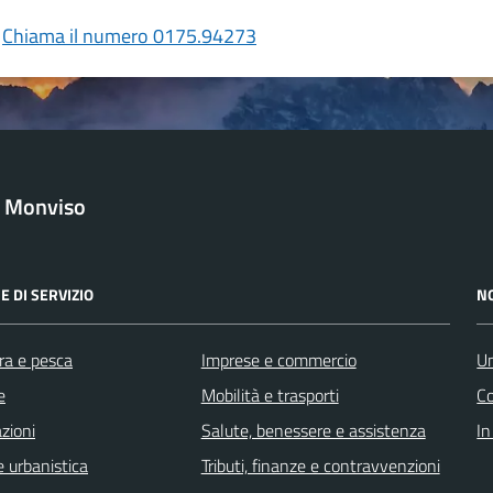
Chiama il numero 0175.94273
l Monviso
E DI SERVIZIO
N
ra e pesca
Imprese e commercio
Un
e
Mobilità e trasporti
C
zioni
Salute, benessere e assistenza
In
 urbanistica
Tributi, finanze e contravvenzioni