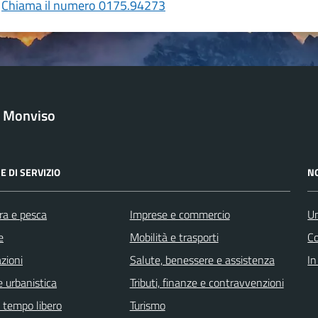
Chiama il numero 0175.94273
l Monviso
E DI SERVIZIO
N
ra e pesca
Imprese e commercio
Un
e
Mobilità e trasporti
C
zioni
Salute, benessere e assistenza
In
 urbanistica
Tributi, finanze e contravvenzioni
e tempo libero
Turismo