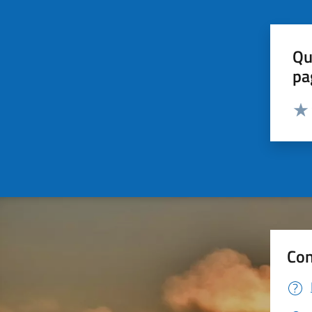
Qu
pa
Valut
Valu
Con