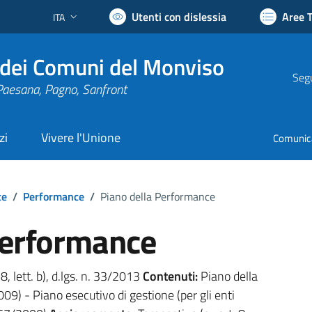
Utenti con dislessia
Aree 
ITA
Lingua attiva:
dei Comuni del Monviso
Segu
Paesana, Pagno, Sanfront
zi
Vivere l'Unione
Comunic
te
/
Performance
/
Piano della Performance
Performance
 8, lett. b), d.lgs. n. 33/2013
Contenuti:
Piano della
09) - Piano esecutivo di gestione (per gli enti