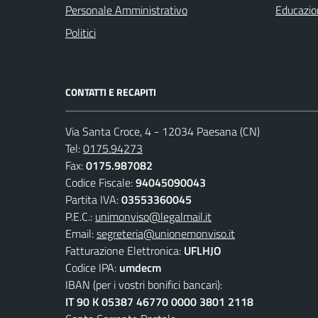
Personale Amministrativo
Educazio
Politici
CONTATTI E RECAPITI
Via Santa Croce, 4 - 12034 Paesana (CN)
Tel:
0175.94273
Fax:
0175.987082
Codice Fiscale:
94045090043
Partita IVA:
03553360045
P.E.C.:
unimonviso@legalmail.it
Email:
segreteria@unionemonviso.it
Fatturazione Elettronica:
UFLHJO
Codice IPA:
umdecm
IBAN (per i vostri bonifici bancari):
IT 90 K 05387 46770 0000 3801 2118