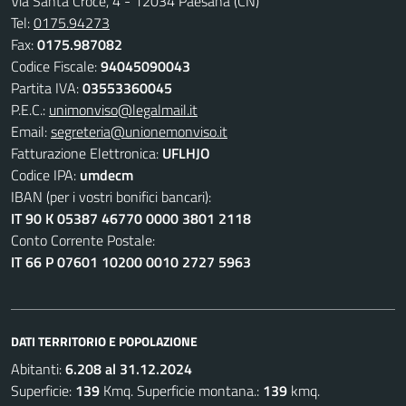
Via Santa Croce, 4 - 12034 Paesana (CN)
Tel:
0175.94273
Fax:
0175.987082
Codice Fiscale:
94045090043
Partita IVA:
03553360045
P.E.C.:
unimonviso@legalmail.it
Email:
segreteria@unionemonviso.it
Fatturazione Elettronica:
UFLHJO
Codice IPA:
umdecm
IBAN (per i vostri bonifici bancari):
IT 90 K 05387 46770 0000 3801 2118
Conto Corrente Postale:
IT 66 P 07601 10200 0010 2727 5963
DATI TERRITORIO E POPOLAZIONE
Abitanti:
6.208 al 31.12.2024
Superficie:
139
Kmq. Superficie montana.:
139
kmq.