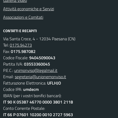
Galleria Video
Attività economiche e Servizi
Associazioni e Comitati
CONTATTI E RECAPITI
Via Santa Croce, 4 - 12034 Paesana (CN)
Tel:
0175.94273
Fax:
0175.987082
Codice Fiscale:
94045090043
Partita IVA:
03553360045
P.E.C.:
unimonviso@legalmail.it
Email:
segreteria@unionemonviso.it
Fatturazione Elettronica:
UFLHJO
Codice IPA:
umdecm
IBAN (per i vostri bonifici bancari):
IT 90 K 05387 46770 0000 3801 2118
Conto Corrente Postale:
IT 66 P 07601 10200 0010 2727 5963