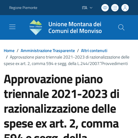
ITA
Regione Piemonte
Lingua attiva:
Unione Montana dei
Comuni del Monviso
Home
/
Amministrazione Trasparente
/
Altri contenuti
/
Approvazione piano triennale 2021-2023 di razionalizzazione delle
spese ex art. 2, comma 594 e segg. della L.244/2007.”Provvedimenti
Approvazione piano
triennale 2021-2023 di
razionalizzazione delle
spese ex art. 2, comma
594 e segg. della