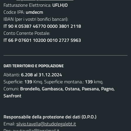
Fatturazione Elettronica:
UFLHJO
Codice IPA:
umdecm
IBAN (per i vostri bonifici bancari):
IT 90 K 05387 46770 0000 3801 2118
Conto Corrente Postale:
IT 66 P 07601 10200 0010 2727 5963
DATI TERRITORIO E POPOLAZIONE
Abitanti:
6.208 al 31.12.2024
Superficie:
139
Kmq. Superficie montana.:
139
kmq.
Comuni:
Brondello, Gambasca, Ostana, Paesana, Pagno,
Sanfront
Responsabile della protezione dei dati (D.P.O.)
Email:
silvio.tavella@studiolegalebt.it
Pec:
avv.tavella@legalmail.it