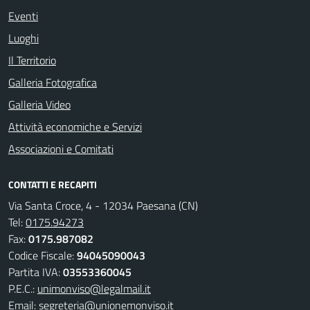
Eventi
Luoghi
Il Territorio
Galleria Fotografica
Galleria Video
Attività economiche e Servizi
Associazioni e Comitati
CONTATTI E RECAPITI
Via Santa Croce, 4 - 12034 Paesana (CN)
Tel:
0175.94273
Fax:
0175.987082
Codice Fiscale:
94045090043
Partita IVA:
03553360045
P.E.C.:
unimonviso@legalmail.it
Email:
segreteria@unionemonviso.it