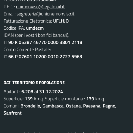
P.E.C.:
unimonviso@legalmail.it
Email:
segreteria@unionemonviso.it
Fatturazione Elettronica:
UFLHJO
Codice IPA:
umdecm
IBAN (per i vostri bonifici bancari):
IT 90 K 05387 46770 0000 3801 2118
Conto Corrente Postale:
IT 66 P 07601 10200 0010 2727 5963
DATI TERRITORIO E POPOLAZIONE
Abitanti:
6.208 al 31.12.2024
Superficie:
139
Kmq. Superficie montana.:
139
kmq.
Comuni:
Brondello, Gambasca, Ostana, Paesana, Pagno,
Sanfront