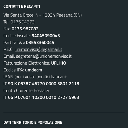
CONTATTI E RECAPITI
Via Santa Croce, 4 - 12034 Paesana (CN)
Tel:
0175.94273
Fax:
0175.987082
Codice Fiscale:
94045090043
Partita IVA:
03553360045
P.E.C.:
unimonviso@legalmail.it
Email:
segreteria@unionemonviso.it
Fatturazione Elettronica:
UFLHJO
Codice IPA:
umdecm
IBAN (per i vostri bonifici bancari):
IT 90 K 05387 46770 0000 3801 2118
Conto Corrente Postale:
IT 66 P 07601 10200 0010 2727 5963
DATI TERRITORIO E POPOLAZIONE