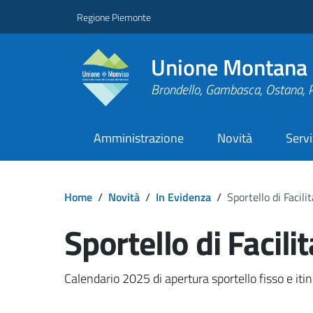
Regione Piemonte
Unione Montana 
Brondello, Gambasca, Ostana, 
Amministrazione
Novità
Servi
Home
/
Novità
/
In Evidenza
/
Sportello di Facili
Sportello di Facili
Dettagli del docume
Calendario 2025 di apertura sportello fisso e iti