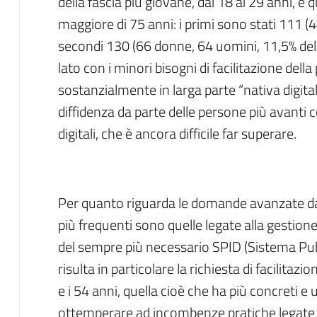
della fascia più giovane, dai 18 ai 29 anni, e q
maggiore di 75 anni: i primi sono stati 111 (4
secondi 130 (66 donne, 64 uomini, 11,5% del 
lato con i minori bisogni di facilitazione dell
sostanzialmente in larga parte “nativa digital
diffidenza da parte delle persone più avanti co
digitali, che è ancora difficile far superare.
Per quanto riguarda le domande avanzate dai f
più frequenti sono quelle legate alla gestione d
del sempre più necessario SPID (Sistema Pubb
risulta in particolare la richiesta di facilitazio
e i 54 anni, quella cioè che ha più concreti e 
ottemperare ad incombenze pratiche legate al