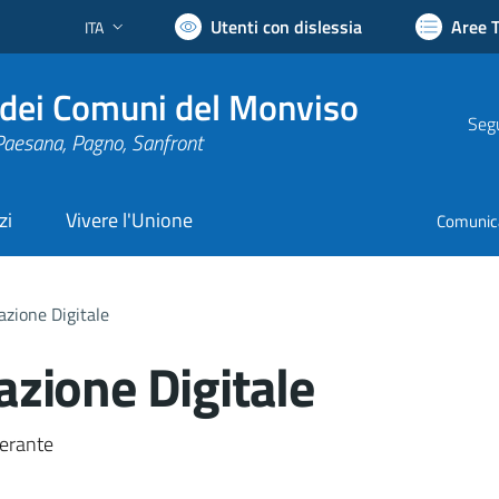
Utenti con dislessia
Aree 
ITA
Lingua attiva:
dei Comuni del Monviso
Segu
Paesana, Pagno, Sanfront
zi
Vivere l'Unione
Comunic
tazione Digitale
tazione Digitale
nto
nerante