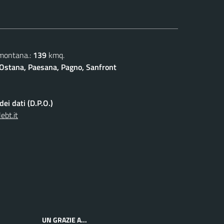
 montana.:
139
kmq.
Ostana, Paesana, Pagno, Sanfront
ei dati (D.P.O.)
ebt.it
UN GRAZIE A...