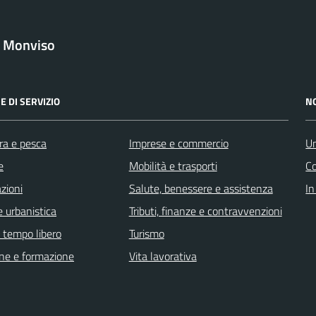
l Monviso
E DI SERVIZIO
N
ra e pesca
Imprese e commercio
Un
e
Mobilità e trasporti
C
zioni
Salute, benessere e assistenza
In
 urbanistica
Tributi, finanze e contravvenzioni
e tempo libero
Turismo
ne e formazione
Vita lavorativa