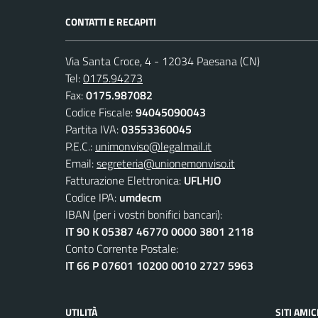
CONTATTI E RECAPITI
Via Santa Croce, 4 - 12034 Paesana (CN)
Tel:
0175.94273
Fax:
0175.987082
Codice Fiscale:
94045090043
Partita IVA:
03553360045
P.E.C.:
unimonviso@legalmail.it
Email:
segreteria@unionemonviso.it
Fatturazione Elettronica:
UFLHJO
Codice IPA:
umdecm
IBAN (per i vostri bonifici bancari):
IT 90 K 05387 46770 0000 3801 2118
Conto Corrente Postale:
IT 66 P 07601 10200 0010 2727 5963
UTILITÀ
SITI AMIC