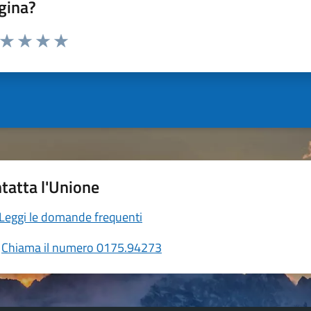
gina?
a da 1 a 5 stelle la pagina
ta 1 stelle su 5
Valuta 2 stelle su 5
Valuta 3 stelle su 5
Valuta 4 stelle su 5
Valuta 5 stelle su 5
tatta l'Unione
Leggi le domande frequenti
Chiama il numero 0175.94273