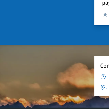
pa
Valut
Valu
Con