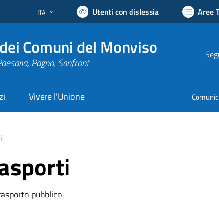
Utenti con dislessia
Aree 
ITA
Lingua attiva:
dei Comuni del Monviso
Segu
Paesana, Pagno, Sanfront
zi
Vivere l'Unione
Comunic
i
rasporti
trasporto pubblico.