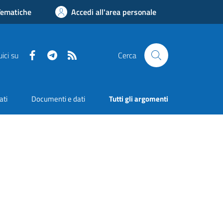
Tematiche
Accedi all'area personale
Facebook
Telegram
RSS
ici su
Cerca
ati
Documenti e dati
Tutti gli argomenti