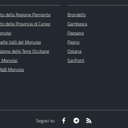
 sito della Regione Piemonte
Brondello
 sito della Provincia di Cuneo
Gambasca
onviso
Paesana
elle Valli del Monviso
Pagno
zione delle Terre Occitane
Ostana
l Monviso
Sanfront
 MaB Monviso
Facebook
Telegram
RSS
Seguici su