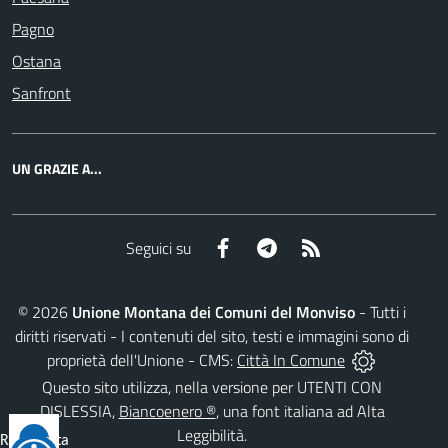
Pagno
Ostana
Sanfront
UN GRAZIE A...
Facebook
Telegram
RSS
Seguici su
©
2026
Unione Montana dei Comuni del Monviso
- Tutti i
diritti riservati - I contenuti del sito, testi e immagini sono di
proprietà dell'Unione - CMS:
Città In Comune
Questo sito utilizza, nella versione per UTENTI CON
DISLESSIA,
Biancoenero ®
, una font italiana ad Alta
Leggibilità.
Reimposta