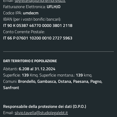
Email:
segreteria@unionemonviso.it
Fatturazione Elettronica:
UFLHJO
Codice IPA:
umdecm
IBAN (per i vostri bonifici bancari):
IT 90 K 05387 46770 0000 3801 2118
Conto Corrente Postale:
IT 66 P 07601 10200 0010 2727 5963
DATI TERRITORIO E POPOLAZIONE
Abitanti:
6.208 al 31.12.2024
Superficie:
139
Kmq. Superficie montana.:
139
kmq.
Comuni:
Brondello, Gambasca, Ostana, Paesana, Pagno,
Sanfront
Responsabile della protezione dei dati (D.P.O.)
Email:
silvio.tavella@studiolegalebt.it