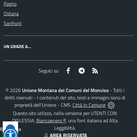
Pagno
Ostana
Sanfront
UN GRAZIE A...
Facebook
Telegram
RSS
Seguici su
©
2026
Unione Montana dei Comuni del Monviso
- Tutti i
diritti riservati - I contenuti del sito, testi e immagini sono di
proprietà dell'Unione - CMS:
Città In Comune
Questo sito utilizza, nella versione per UTENTI CON
DISLESSIA,
Biancoenero ®
, una font italiana ad Alta
Leggibilità.
Reimposta
AREA RISERVATA
tutto