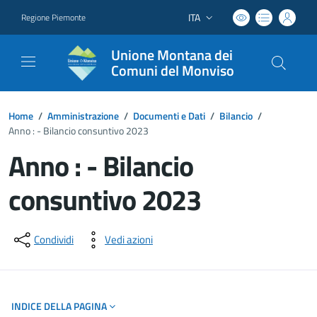
ITA
Regione Piemonte
Lingua attiva:
Unione Montana dei
Comuni del Monviso
Home
/
Amministrazione
/
Documenti e Dati
/
Bilancio
/
Anno : - Bilancio consuntivo 2023
Anno : - Bilancio
consuntivo 2023
Dettagli del documento
Condividi
Vedi azioni
INDICE DELLA PAGINA