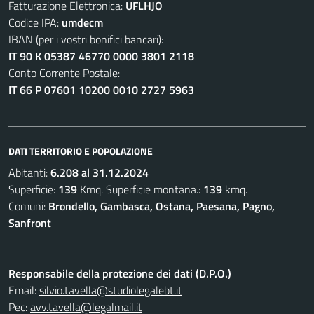
Fatturazione Elettronica:
UFLHJO
Codice IPA:
umdecm
IBAN (per i vostri bonifici bancari):
IT 90 K 05387 46770 0000 3801 2118
Conto Corrente Postale:
IT 66 P 07601 10200 0010 2727 5963
DATI TERRITORIO E POPOLAZIONE
Abitanti:
6.208 al 31.12.2024
Superficie:
139
Kmq. Superficie montana.:
139
kmq.
Comuni:
Brondello, Gambasca, Ostana, Paesana, Pagno,
Sanfront
Responsabile della protezione dei dati (D.P.O.)
Email:
silvio.tavella@studiolegalebt.it
Pec:
avv.tavella@legalmail.it