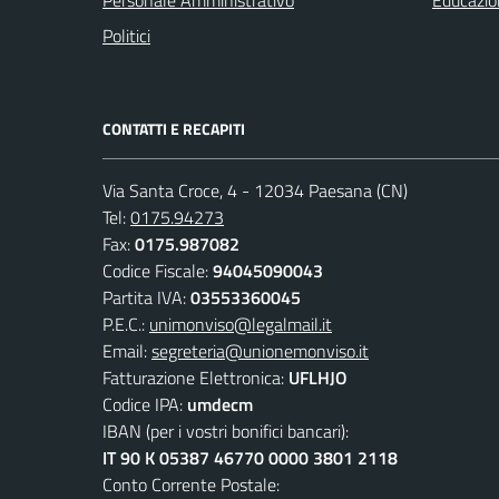
Personale Amministrativo
Educazio
Politici
CONTATTI E RECAPITI
Via Santa Croce, 4 - 12034 Paesana (CN)
Tel:
0175.94273
Fax:
0175.987082
Codice Fiscale:
94045090043
Partita IVA:
03553360045
P.E.C.:
unimonviso@legalmail.it
Email:
segreteria@unionemonviso.it
Fatturazione Elettronica:
UFLHJO
Codice IPA:
umdecm
IBAN (per i vostri bonifici bancari):
IT 90 K 05387 46770 0000 3801 2118
Conto Corrente Postale: