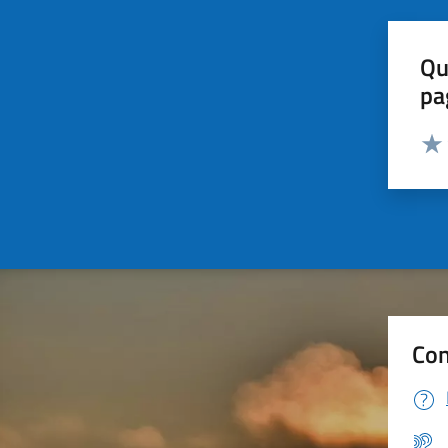
Qu
pa
Valut
Valu
Con