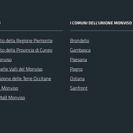
I
I COMUNI DELL'UNIONE MONVISO
 sito della Regione Piemonte
Brondello
 sito della Provincia di Cuneo
Gambasca
onviso
Paesana
elle Valli del Monviso
Pagno
zione delle Terre Occitane
Ostana
l Monviso
Sanfront
 MaB Monviso