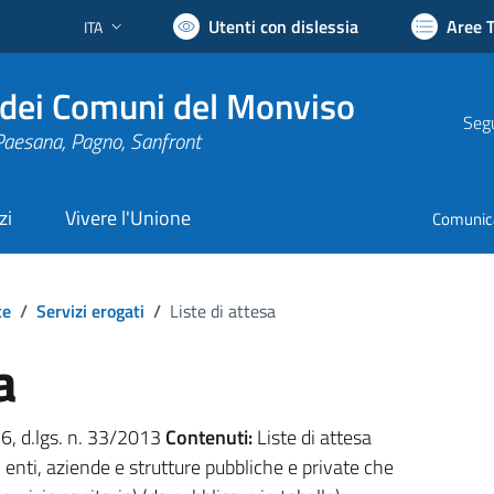
Utenti con dislessia
Aree 
ITA
Lingua attiva:
dei Comuni del Monviso
Segu
Paesana, Pagno, Sanfront
zi
Vivere l'Unione
Comunic
te
/
Servizi erogati
/
Liste di attesa
a
. 6, d.lgs. n. 33/2013
Contenuti:
Liste di attesa
i enti, aziende e strutture pubbliche e private che