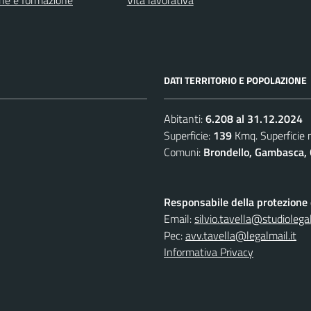
ne e formazione
Vita lavorativa
DATI TERRITORIO E POPOLAZIONE
Abitanti:
6.208 al 31.12.2024
Superficie:
139
Kmq. Superficie
Comuni:
Brondello, Gambasca, 
Responsabile della protezione d
Email:
silvio.tavella@studiolegal
Pec:
avv.tavella@legalmail.it
Informativa Privacy