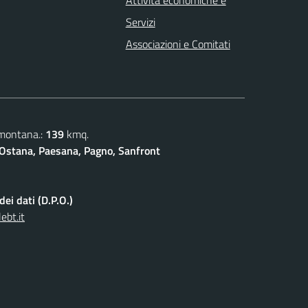
Attività economiche e
Servizi
Associazioni e Comitati
 montana.:
139
kmq.
Ostana, Paesana, Pagno, Sanfront
ei dati (D.P.O.)
ebt.it