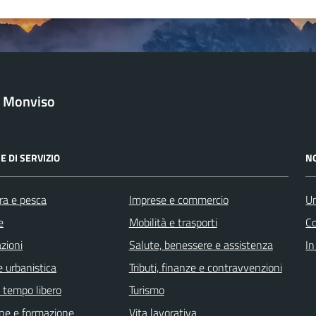
l Monviso
E DI SERVIZIO
N
ra e pesca
Imprese e commercio
Un
e
Mobilità e trasporti
C
zioni
Salute, benessere e assistenza
In
 urbanistica
Tributi, finanze e contravvenzioni
e tempo libero
Turismo
ne e formazione
Vita lavorativa