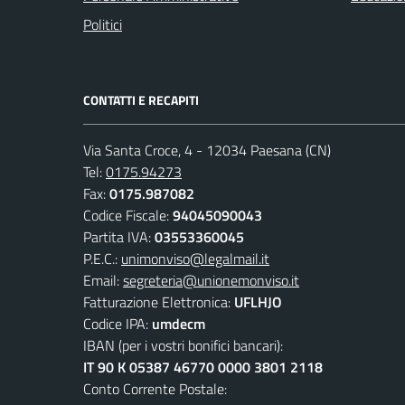
Politici
CONTATTI E RECAPITI
Via Santa Croce, 4 - 12034 Paesana (CN)
Tel:
0175.94273
Fax:
0175.987082
Codice Fiscale:
94045090043
Partita IVA:
03553360045
P.E.C.:
unimonviso@legalmail.it
Email:
segreteria@unionemonviso.it
Fatturazione Elettronica:
UFLHJO
Codice IPA:
umdecm
IBAN (per i vostri bonifici bancari):
IT 90 K 05387 46770 0000 3801 2118
Conto Corrente Postale: