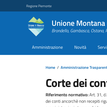
Regione Piemonte
Unione Montana 
Brondello, Gambasca, Ostana, 
Amministrazione
Novità
Servi
Home
/
Amministrazione Trasparen
Corte dei con
Riferimento normativo:
Art. 31, d
dei conti ancorchè non recepiti rigu