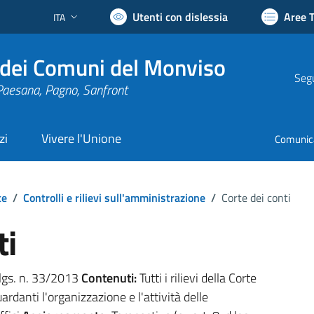
Utenti con dislessia
Aree 
ITA
Lingua attiva:
dei Comuni del Monviso
Segu
Paesana, Pagno, Sanfront
zi
Vivere l'Unione
Comunic
te
/
Controlli e rilievi sull'amministrazione
/
Corte dei conti
ti
.lgs. n. 33/2013
Contenuti:
Tutti i rilievi della Corte
ardanti l'organizzazione e l'attività delle