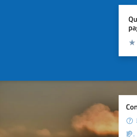
Qu
pa
Valut
Valu
Con