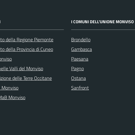
I
I COMUNI DELL'UNIONE MONVISO
 sito della Regione Piemonte
Brondello
 sito della Provincia di Cuneo
Gambasca
onviso
Paesana
elle Valli del Monviso
Pagno
zione delle Terre Occitane
Ostana
l Monviso
Sanfront
 MaB Monviso