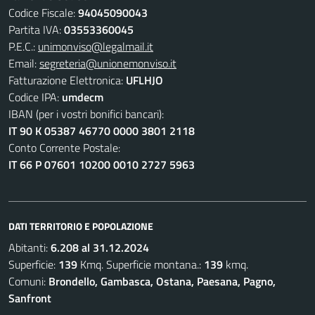
Codice Fiscale:
94045090043
Partita IVA:
03553360045
P.E.C.:
unimonviso@legalmail.it
Email:
segreteria@unionemonviso.it
Fatturazione Elettronica:
UFLHJO
Codice IPA:
umdecm
IBAN (per i vostri bonifici bancari):
IT 90 K 05387 46770 0000 3801 2118
Conto Corrente Postale:
IT 66 P 07601 10200 0010 2727 5963
DATI TERRITORIO E POPOLAZIONE
Abitanti:
6.208 al 31.12.2024
Superficie:
139
Kmq. Superficie montana.:
139
kmq.
Comuni:
Brondello, Gambasca, Ostana, Paesana, Pagno,
Sanfront