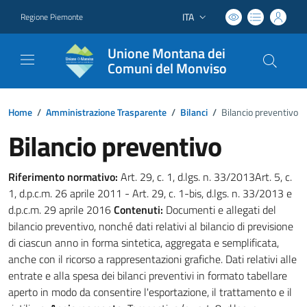
ITA
Regione Piemonte
Lingua attiva:
Unione Montana dei
Comuni del Monviso
Home
/
Amministrazione Trasparente
/
Bilanci
/
Bilancio preventivo
Bilancio preventivo
Riferimento normativo:
Art. 29, c. 1, d.lgs. n. 33/2013Art. 5, c.
1, d.p.c.m. 26 aprile 2011 - Art. 29, c. 1-bis, d.lgs. n. 33/2013 e
d.p.c.m. 29 aprile 2016
Contenuti:
Documenti e allegati del
bilancio preventivo, nonché dati relativi al bilancio di previsione
di ciascun anno in forma sintetica, aggregata e semplificata,
anche con il ricorso a rappresentazioni grafiche. Dati relativi alle
entrate e alla spesa dei bilanci preventivi in formato tabellare
aperto in modo da consentire l'esportazione, il trattamento e il