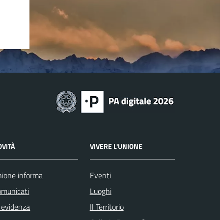
OVITÀ
VIVERE L'UNIONE
ione informa
Eventi
omunicati
Luoghi
 evidenza
Il Territorio