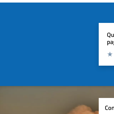
Qu
pa
Valut
Valu
Con