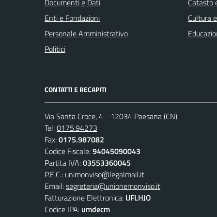
Documenti e Dati
Catasto e
Enti e Fondazioni
Cultura 
Personale Amministrativo
Educazio
Politici
CONTATTI E RECAPITI
Via Santa Croce, 4 - 12034 Paesana (CN)
Tel:
0175.94273
Fax:
0175.987082
Codice Fiscale:
94045090043
Partita IVA:
03553360045
P.E.C.:
unimonviso@legalmail.it
Email:
segreteria@unionemonviso.it
Fatturazione Elettronica:
UFLHJO
Codice IPA:
umdecm