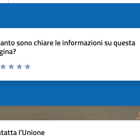
anto sono chiare le informazioni su questa
gina?
a da 1 a 5 stelle la pagina
ta 1 stelle su 5
Valuta 2 stelle su 5
Valuta 3 stelle su 5
Valuta 4 stelle su 5
Valuta 5 stelle su 5
tatta l'Unione