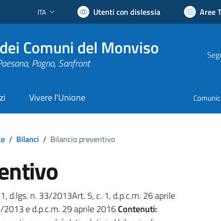
Utenti con dislessia
Aree 
ITA
Lingua attiva:
dei Comuni del Monviso
Segu
Paesana, Pagno, Sanfront
zi
Vivere l'Unione
Comunic
te
/
Bilanci
/
Bilancio preventivo
entivo
 1, d.lgs. n. 33/2013Art. 5, c. 1, d.p.c.m. 26 aprile
 33/2013 e d.p.c.m. 29 aprile 2016
Contenuti: