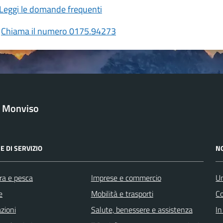
Leggi le domande frequenti
Chiama il numero 0175.94273
l Monviso
E DI SERVIZIO
N
ra e pesca
Imprese e commercio
Un
e
Mobilità e trasporti
C
zioni
Salute, benessere e assistenza
In