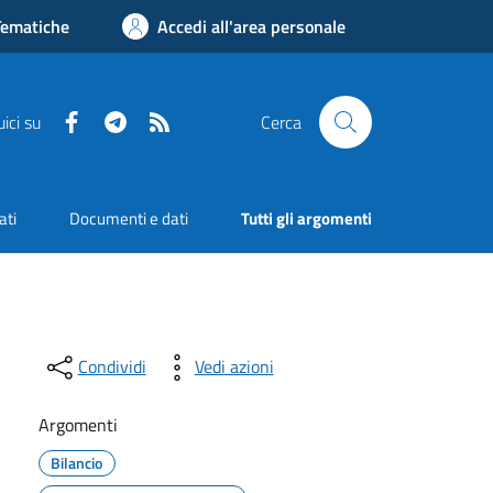
Tematiche
Accedi all'area personale
Facebook
Telegram
RSS
ici su
Cerca
ati
Documenti e dati
Tutti gli argomenti
Condividi
Vedi azioni
Argomenti
Bilancio