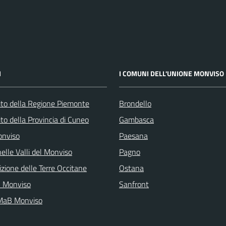
I
I COMUNI DELL'UNIONE MONVISO
 sito della Regione Piemonte
Brondello
 sito della Provincia di Cuneo
Gambasca
onviso
Paesana
elle Valli del Monviso
Pagno
zione delle Terre Occitane
Ostana
l Monviso
Sanfront
 MaB Monviso