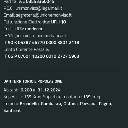
Partita IVA:
03553360045
P.E.C.:
unimonviso@legalmail.it
Email:
segreteria@unionemonviso.it
Fatturazione Elettronica:
UFLHJO
Codice IPA:
umdecm
IBAN (per i vostri bonifici bancari):
IT 90 K 05387 46770 0000 3801 2118
Conto Corrente Postale:
IT 66 P 07601 10200 0010 2727 5963
DATI TERRITORIO E POPOLAZIONE
Abitanti:
6.208 al 31.12.2024
Superficie:
139
Kmq. Superficie montana.:
139
kmq.
Comuni:
Brondello, Gambasca, Ostana, Paesana, Pagno,
Sanfront