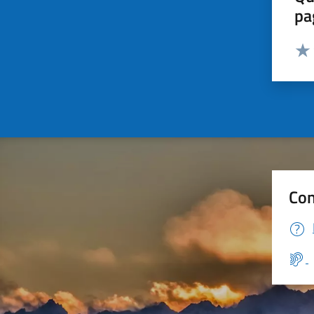
pa
Valut
Valu
Con