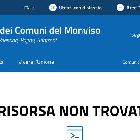
Utenti con dislessia
Aree 
ITA
Lingua attiva:
dei Comuni del Monviso
Segu
Paesana, Pagno, Sanfront
zi
Vivere l'Unione
Comunic
RISORSA NON TROVA