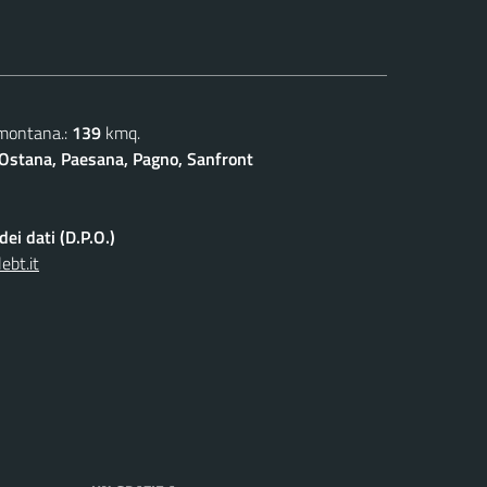
 montana.:
139
kmq.
Ostana, Paesana, Pagno, Sanfront
ei dati (D.P.O.)
ebt.it