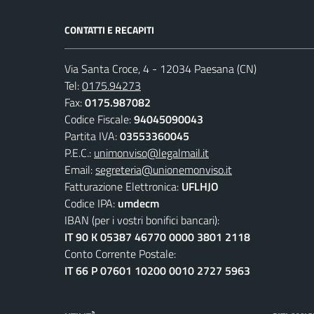
CONTATTI E RECAPITI
Via Santa Croce, 4 - 12034 Paesana (CN)
Tel:
0175.94273
Fax:
0175.987082
Codice Fiscale:
94045090043
Partita IVA:
03553360045
P.E.C.:
unimonviso@legalmail.it
Email:
segreteria@unionemonviso.it
Fatturazione Elettronica:
UFLHJO
Codice IPA:
umdecm
IBAN (per i vostri bonifici bancari):
IT 90 K 05387 46770 0000 3801 2118
Conto Corrente Postale:
IT 66 P 07601 10200 0010 2727 5963