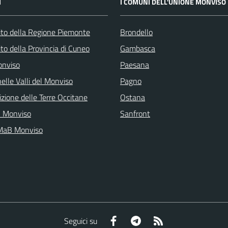
I
I COMUNI DELL'UNIONE MONVISO
 sito della Regione Piemonte
Brondello
 sito della Provincia di Cuneo
Gambasca
onviso
Paesana
elle Valli del Monviso
Pagno
zione delle Terre Occitane
Ostana
l Monviso
Sanfront
 MaB Monviso
Facebook
Telegram
RSS
Seguici su