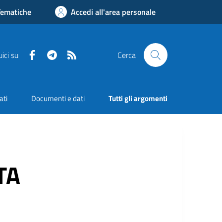
Tematiche
Accedi all'area personale
Facebook
Telegram
RSS
ici su
Cerca
ati
Documenti e dati
Tutti gli argomenti
TA