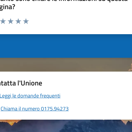
gina?
a da 1 a 5 stelle la pagina
ta 1 stelle su 5
Valuta 2 stelle su 5
Valuta 3 stelle su 5
Valuta 4 stelle su 5
Valuta 5 stelle su 5
tatta l'Unione
Leggi le domande frequenti
Chiama il numero 0175.94273