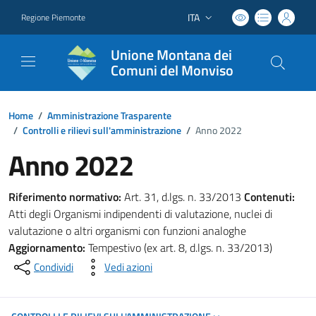
ITA
Regione Piemonte
Lingua attiva:
Unione Montana dei
Comuni del Monviso
Home
/
Amministrazione Trasparente
/
Controlli e rilievi sull'amministrazione
/
Anno 2022
Anno 2022
Riferimento normativo:
Art. 31, d.lgs. n. 33/2013
Contenuti:
Atti degli Organismi indipendenti di valutazione, nuclei di
valutazione o altri organismi con funzioni analoghe
Aggiornamento:
Tempestivo (ex art. 8, d.lgs. n. 33/2013)
Condividi
Vedi azioni