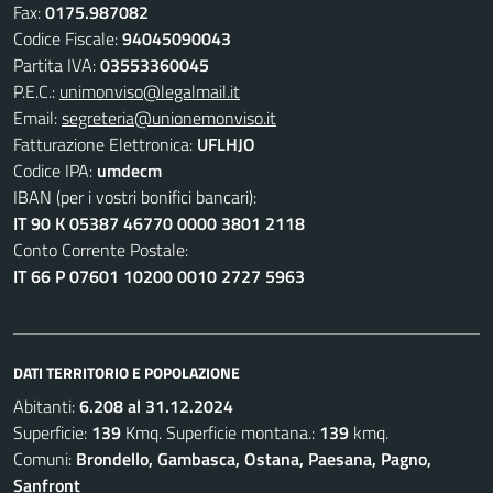
Fax:
0175.987082
Codice Fiscale:
94045090043
Partita IVA:
03553360045
P.E.C.:
unimonviso@legalmail.it
Email:
segreteria@unionemonviso.it
Fatturazione Elettronica:
UFLHJO
Codice IPA:
umdecm
IBAN (per i vostri bonifici bancari):
IT 90 K 05387 46770 0000 3801 2118
Conto Corrente Postale:
IT 66 P 07601 10200 0010 2727 5963
DATI TERRITORIO E POPOLAZIONE
Abitanti:
6.208 al 31.12.2024
Superficie:
139
Kmq. Superficie montana.:
139
kmq.
Comuni:
Brondello, Gambasca, Ostana, Paesana, Pagno,
Sanfront