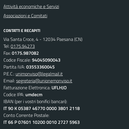
Attività economiche e Servizi
Associazioni e Comitati
CONTATTI E RECAPITI
Via Santa Croce, 4 - 12034 Paesana (CN)
Tel:
0175.94273
Fax:
0175.987082
Codice Fiscale:
94045090043
Partita IVA:
03553360045
P.E.C.:
unimonviso@legalmail.it
Email:
segreteria@unionemonviso.it
Fatturazione Elettronica:
UFLHJO
Codice IPA:
umdecm
IBAN (per i vostri bonifici bancari):
IT 90 K 05387 46770 0000 3801 2118
Conto Corrente Postale:
IT 66 P 07601 10200 0010 2727 5963