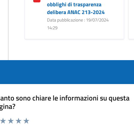
obblighi di trasparenza
delibera ANAC 213-2024
Data pubblicazione : 19/07/2024
14:29
anto sono chiare le informazioni su questa
gina?
a da 1 a 5 stelle la pagina
ta 1 stelle su 5
Valuta 2 stelle su 5
Valuta 3 stelle su 5
Valuta 4 stelle su 5
Valuta 5 stelle su 5