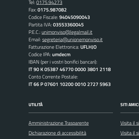
Tel:
0175.94273
Fax:
0175.987082
Codice Fiscale:
94045090043
Partita IVA:
03553360045
P.E.C.:
unimonviso@legalmail.it
Email:
segreteria@unionemonviso.it
Fatturazione Elettronica:
UFLHJO
Codice IPA:
umdecm
IBAN (per i vostri bonifici bancari):
IT 90 K 05387 46770 0000 3801 2118
Conto Corrente Postale:
IT 66 P 07601 10200 0010 2727 5963
UTILITÀ
SITI AMIC
Amministrazione Trasparente
Visita il
Dichiarazione di accessibilità
Visita il