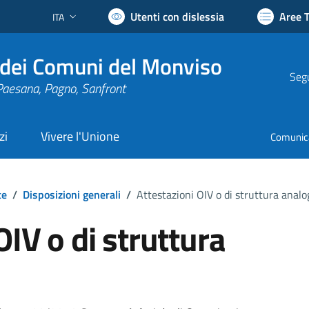
Utenti con dislessia
Aree 
ITA
Lingua attiva:
dei Comuni del Monviso
Segu
Paesana, Pagno, Sanfront
zi
Vivere l'Unione
Comunic
te
/
Disposizioni generali
/
Attestazioni OIV o di struttura analo
OIV o di struttura