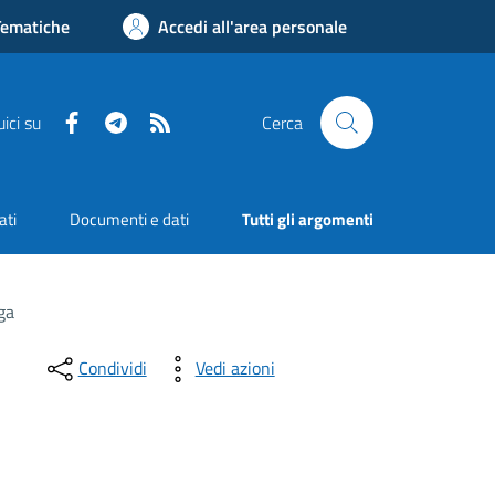
Tematiche
Accedi all'area personale
Facebook
Telegram
RSS
ici su
Cerca
ati
Documenti e dati
Tutti gli argomenti
ga
Condividi
Vedi azioni