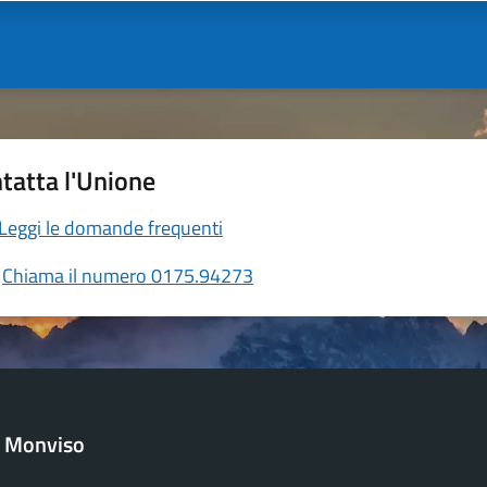
tatta l'Unione
Leggi le domande frequenti
Chiama il numero 0175.94273
l Monviso