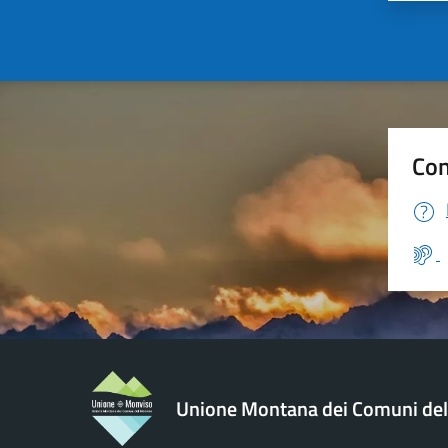
Con
Unione Montana dei Comuni de