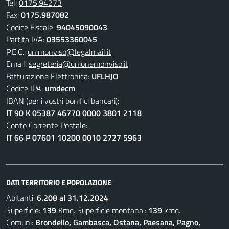
Tel:
0175.94273
Fax:
0175.987082
Codice Fiscale:
94045090043
Partita IVA:
03553360045
P.E.C.:
unimonviso@legalmail.it
Email:
segreteria@unionemonviso.it
Fatturazione Elettronica:
UFLHJO
Codice IPA:
umdecm
IBAN (per i vostri bonifici bancari):
IT 90 K 05387 46770 0000 3801 2118
Conto Corrente Postale:
IT 66 P 07601 10200 0010 2727 5963
DATI TERRITORIO E POPOLAZIONE
Abitanti:
6.208 al 31.12.2024
Superficie:
139
Kmq. Superficie montana.:
139
kmq.
Comuni:
Brondello, Gambasca, Ostana, Paesana, Pagno,