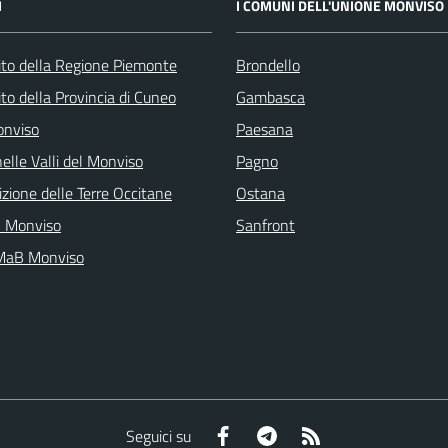
I
I COMUNI DELL'UNIONE MONVISO
 sito della Regione Piemonte
Brondello
 sito della Provincia di Cuneo
Gambasca
onviso
Paesana
elle Valli del Monviso
Pagno
zione delle Terre Occitane
Ostana
l Monviso
Sanfront
 MaB Monviso
Facebook
Telegram
RSS
Seguici su