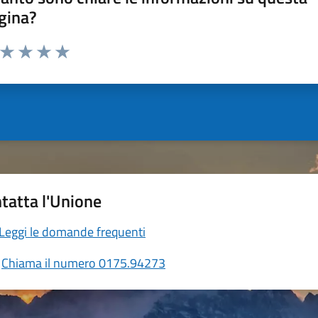
gina?
a da 1 a 5 stelle la pagina
ta 1 stelle su 5
Valuta 2 stelle su 5
Valuta 3 stelle su 5
Valuta 4 stelle su 5
Valuta 5 stelle su 5
tatta l'Unione
Leggi le domande frequenti
Chiama il numero 0175.94273