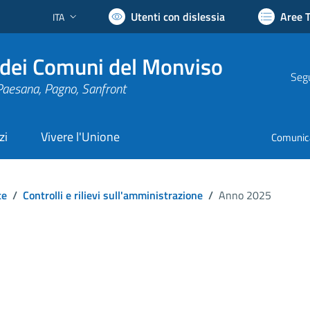
Utenti con dislessia
Aree 
ITA
Lingua attiva:
dei Comuni del Monviso
Segu
Paesana, Pagno, Sanfront
zi
Vivere l'Unione
Comunic
te
/
Controlli e rilievi sull'amministrazione
/
Anno 2025