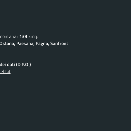
 montana.:
139
kmq.
Ostana, Paesana, Pagno, Sanfront
ei dati (D.P.O.)
ebt.it