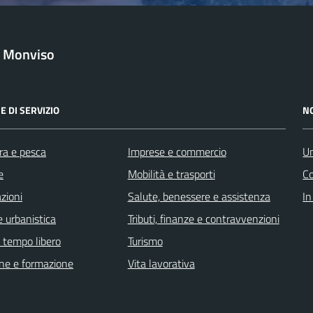
l Monviso
E DI SERVIZIO
N
ra e pesca
Imprese e commercio
Un
e
Mobilità e trasporti
C
zioni
Salute, benessere e assistenza
In
 urbanistica
Tributi, finanze e contravvenzioni
e tempo libero
Turismo
ne e formazione
Vita lavorativa