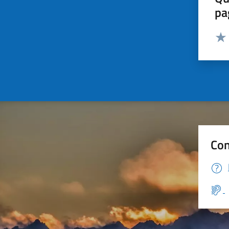
pa
Valut
Valu
Con