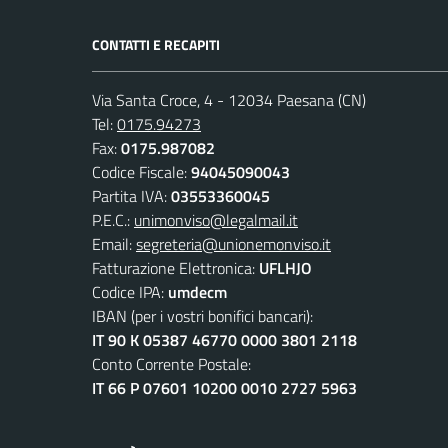
CONTATTI E RECAPITI
Via Santa Croce, 4 - 12034 Paesana (CN)
Tel:
0175.94273
Fax:
0175.987082
Codice Fiscale:
94045090043
Partita IVA:
03553360045
P.E.C.:
unimonviso@legalmail.it
Email:
segreteria@unionemonviso.it
Fatturazione Elettronica:
UFLHJO
Codice IPA:
umdecm
IBAN (per i vostri bonifici bancari):
IT 90 K 05387 46770 0000 3801 2118
Conto Corrente Postale:
IT 66 P 07601 10200 0010 2727 5963