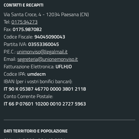
CONTATTI E RECAPITI
Via Santa Croce, 4 - 12034 Paesana (CN)
Tel:
0175.94273
Fax:
0175.987082
Codice Fiscale:
94045090043
Partita IVA:
03553360045
P.E.C.:
unimonviso@legalmail.it
Email:
segreteria@unionemonviso.it
Fatturazione Elettronica:
UFLHJO
Codice IPA:
umdecm
IBAN (per i vostri bonifici bancari):
IT 90 K 05387 46770 0000 3801 2118
Conto Corrente Postale:
IT 66 P 07601 10200 0010 2727 5963
DATI TERRITORIO E POPOLAZIONE