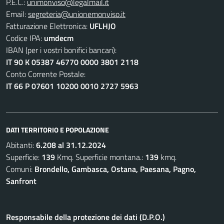
P.E.C.:
unimonviso@legalmail.it
Email:
segreteria@unionemonviso.it
Fatturazione Elettronica:
UFLHJO
Codice IPA:
umdecm
IBAN (per i vostri bonifici bancari):
IT 90 K 05387 46770 0000 3801 2118
Conto Corrente Postale:
IT 66 P 07601 10200 0010 2727 5963
DATI TERRITORIO E POPOLAZIONE
Abitanti:
6.208 al 31.12.2024
Superficie:
139
Kmq. Superficie montana.:
139
kmq.
Comuni:
Brondello, Gambasca, Ostana, Paesana, Pagno,
Sanfront
Responsabile della protezione dei dati (D.P.O.)