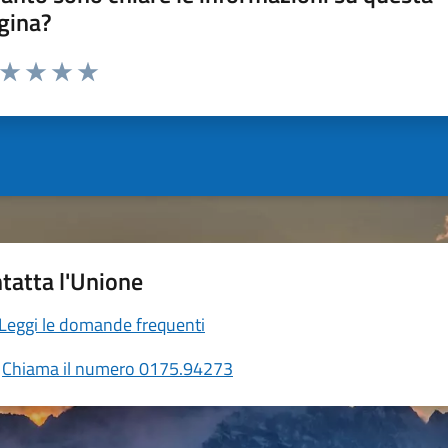
gina?
a da 1 a 5 stelle la pagina
ta 1 stelle su 5
Valuta 2 stelle su 5
Valuta 3 stelle su 5
Valuta 4 stelle su 5
Valuta 5 stelle su 5
tatta l'Unione
Leggi le domande frequenti
Chiama il numero 0175.94273