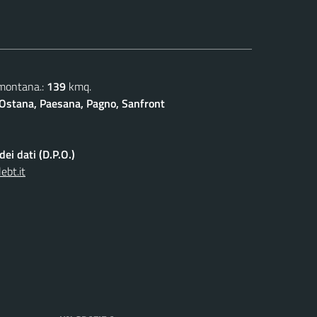
 montana.:
139
kmq.
Ostana, Paesana, Pagno, Sanfront
ei dati (D.P.O.)
ebt.it