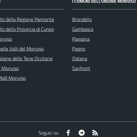
I
I COMUNI DELL'UNIONE MONVISO
 sito della Regione Piemonte
Brondello
 sito della Provincia di Cuneo
Gambasca
onviso
Paesana
elle Valli del Monviso
Pagno
zione delle Terre Occitane
Ostana
l Monviso
Sanfront
 MaB Monviso
Facebook
Telegram
RSS
Seguici su