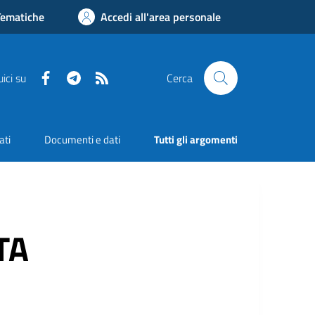
Tematiche
Accedi all'area personale
Facebook
Telegram
RSS
ici su
Cerca
ati
Documenti e dati
Tutti gli argomenti
TA