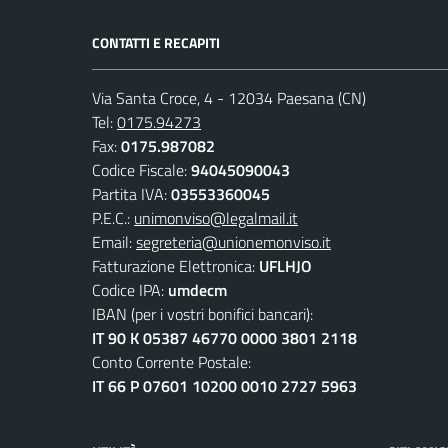
CONTATTI E RECAPITI
Via Santa Croce, 4 - 12034 Paesana (CN)
Tel:
0175.94273
Fax:
0175.987082
Codice Fiscale:
94045090043
Partita IVA:
03553360045
P.E.C.:
unimonviso@legalmail.it
Email:
segreteria@unionemonviso.it
Fatturazione Elettronica:
UFLHJO
Codice IPA:
umdecm
IBAN (per i vostri bonifici bancari):
IT 90 K 05387 46770 0000 3801 2118
Conto Corrente Postale:
IT 66 P 07601 10200 0010 2727 5963