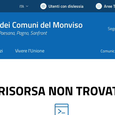
Utenti con dislessia
Aree 
ITA
Lingua attiva:
dei Comuni del Monviso
Segu
Paesana, Pagno, Sanfront
zi
Vivere l'Unione
Comunic
RISORSA NON TROVA