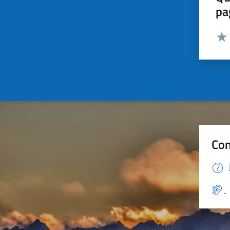
pa
Valut
Valu
Con