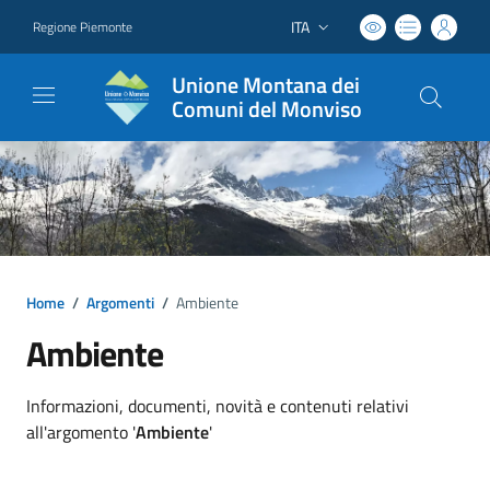
ITA
Regione Piemonte
Lingua attiva:
Unione Montana dei
Comuni del Monviso
Home
/
Argomenti
/
Ambiente
Ambiente
Dettagli argomento
Informazioni, documenti, novità e contenuti relativi
all'argomento '
Ambiente
'