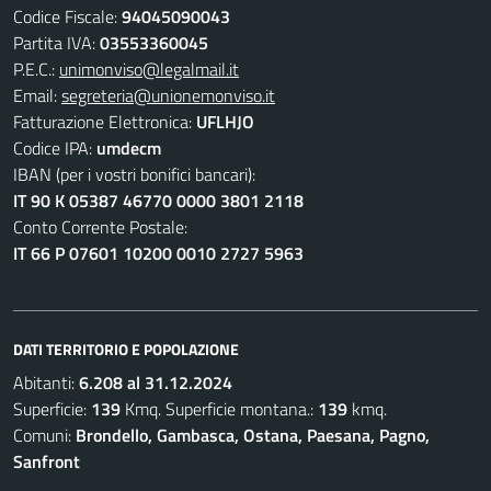
Codice Fiscale:
94045090043
Partita IVA:
03553360045
P.E.C.:
unimonviso@legalmail.it
Email:
segreteria@unionemonviso.it
Fatturazione Elettronica:
UFLHJO
Codice IPA:
umdecm
IBAN (per i vostri bonifici bancari):
IT 90 K 05387 46770 0000 3801 2118
Conto Corrente Postale:
IT 66 P 07601 10200 0010 2727 5963
DATI TERRITORIO E POPOLAZIONE
Abitanti:
6.208 al 31.12.2024
Superficie:
139
Kmq. Superficie montana.:
139
kmq.
Comuni:
Brondello, Gambasca, Ostana, Paesana, Pagno,
Sanfront