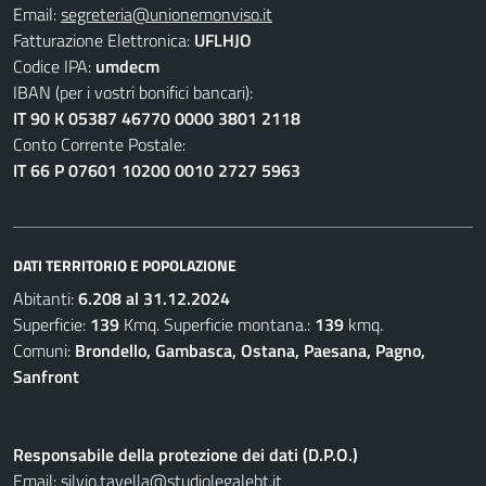
Email:
segreteria@unionemonviso.it
Fatturazione Elettronica:
UFLHJO
Codice IPA:
umdecm
IBAN (per i vostri bonifici bancari):
IT 90 K 05387 46770 0000 3801 2118
Conto Corrente Postale:
IT 66 P 07601 10200 0010 2727 5963
DATI TERRITORIO E POPOLAZIONE
Abitanti:
6.208 al 31.12.2024
Superficie:
139
Kmq. Superficie montana.:
139
kmq.
Comuni:
Brondello, Gambasca, Ostana, Paesana, Pagno,
Sanfront
Responsabile della protezione dei dati (D.P.O.)
Email:
silvio.tavella@studiolegalebt.it