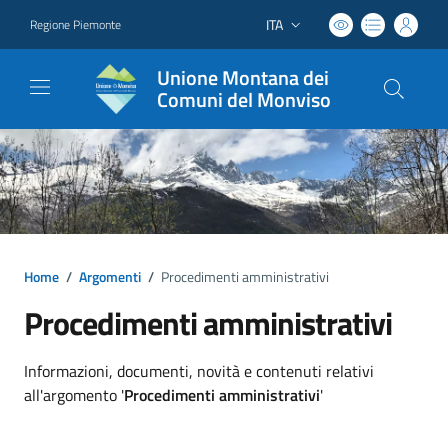
ITA
Regione Piemonte
Lingua attiva:
Unione Montana dei
Comuni del Monviso
Home
/
Argomenti
/
Procedimenti amministrativi
Procedimenti amministrativi
Dettagli argomento
Informazioni, documenti, novità e contenuti relativi
all'argomento '
Procedimenti amministrativi
'